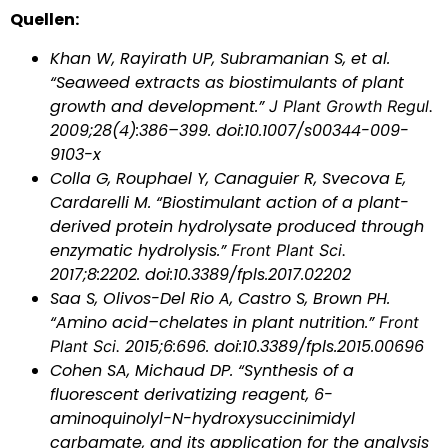
Quellen:
Khan W, Rayirath UP, Subramanian S, et al.
“Seaweed extracts as biostimulants of plant
growth and development.”
J Plant Growth Regul.
2009;28(4):386–399. doi:10.1007/s00344-009-
9103-x
Colla G, Rouphael Y, Canaguier R, Svecova E,
Cardarelli M. “Biostimulant action of a plant-
derived protein hydrolysate produced through
enzymatic hydrolysis.”
Front Plant Sci.
2017;8:2202. doi:10.3389/fpls.2017.02202
Saa S, Olivos-Del Rio A, Castro S, Brown PH.
“Amino acid–chelates in plant nutrition.”
Front
Plant Sci.
2015;6:696. doi:10.3389/fpls.2015.00696
Cohen SA, Michaud DP. “Synthesis of a
fluorescent derivatizing reagent, 6-
aminoquinolyl-N-hydroxysuccinimidyl
carbamate, and its application for the analysis