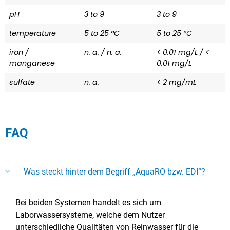
pH
3 to 9
3 to 9
temperature
5 to 25 °C
5 to 25 °C
iron /
n. a. / n. a.
< 0.01 mg/L / <
manganese
0.01 mg/L
sulfate
n. a.
< 2 mg/mL
FAQ
Was steckt hinter dem Begriff „AquaRO bzw. EDI“?
Bei beiden Systemen handelt es sich um
Laborwassersysteme, welche dem Nutzer
unterschiedliche Qualitäten von Reinwasser für die