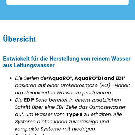
nee
Übersicht
Entwickelt für die Herstellung von reinem Wasser
aus Leitungswasser
Die Serien der
AquaRO², AquaRO²DI and EDI²
basieren auf einer Umkehrosmose (RO)- Einheit
um deionisiertes Wasser zu produzieren.
Die
EDI²
Serie bereitet in einem zusätzlichen
Schritt über eine EDI-Zelle das Osmosewasser
auf, um Wasser vom
Type II
zu erhalten. Alle
Systeme bieten Ihnen zuverlässige und
kompakte Systeme mit niedrigen