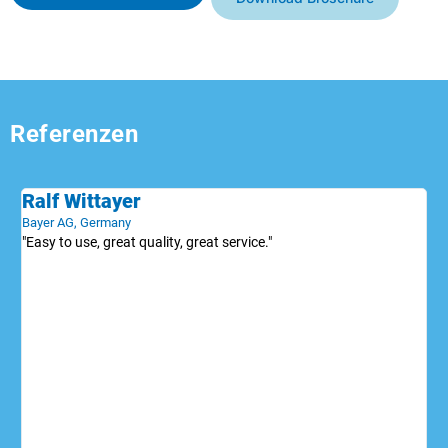
Referenzen
Ralf Wittayer
P
Bayer AG, Germany
Bio
"Easy to use, great quality, great service."
"We
and
our
man
cle
35-
pum
dis
qui
Cus