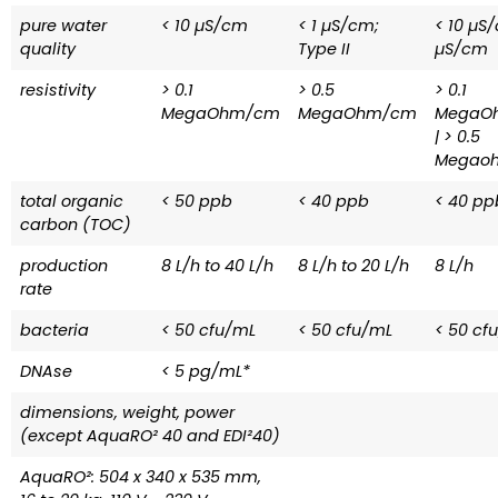
pure water
< 10 µS/cm
< 1 µS/cm;
< 10 µS/
quality
Type II
µS/cm
resistivity
> 0.1
> 0.5
> 0.1
MegaOhm/cm
MegaOhm/cm
MegaO
| > 0.5
Megao
total organic
< 50 ppb
< 40 ppb
< 40 pp
carbon (TOC)
production
8 L/h to 40 L/h
8 L/h to 20 L/h
8 L/h
rate
bacteria
< 50 cfu/mL
< 50 cfu/mL
< 50 cf
DNAse
< 5 pg/mL*
dimensions, weight, power
(except AquaRO² 40 and EDI²40)
AquaRO²: 504 x 340 x 535 mm,