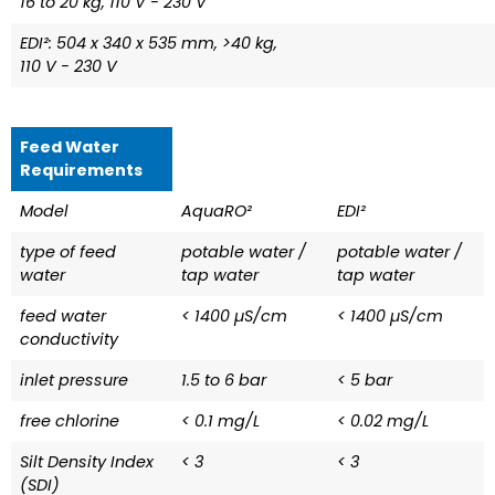
16 to 20 kg, 110 V - 230 V
EDI²: 504 x 340 x 535 mm, >40 kg,
110 V - 230 V
Feed Water
Requirements
Model
AquaRO²
EDI²
type of feed
potable water /
potable water /
water
tap water
tap water
feed water
< 1400 µS/cm
< 1400 µS/cm
conductivity
inlet pressure
1.5 to 6 bar
< 5 bar
free chlorine
< 0.1 mg/L
< 0.02 mg/L
Silt Density Index
< 3
< 3
(SDI)