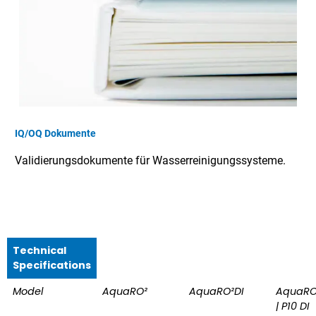
IQ/OQ Dokumente
Validierungsdokumente für Wasserreinigungssysteme.
Technical
Specifications
Model
AquaRO²
AquaRO²DI
AquaRO²
| P10 DI