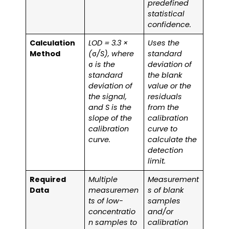
predefined
statistical
confidence.
Calculation
LOD = 3.3 ×
Uses the
Method
(σ/S), where
standard
σ is the
deviation of
standard
the blank
deviation of
value or the
the signal,
residuals
and S is the
from the
slope of the
calibration
calibration
curve to
curve.
calculate the
detection
limit.
Required
Multiple
Measurement
Data
measuremen
s of blank
ts of low-
samples
concentratio
and/or
n samples to
calibration