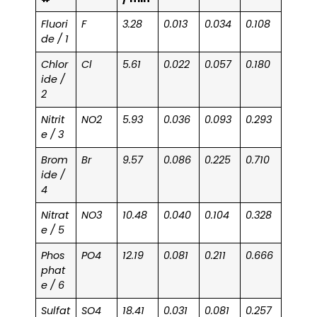
Fluori
F
3.28
0.013
0.034
0.108
de / 1
Chlor
Cl
5.61
0.022
0.057
0.180
ide /
2
Nitrit
NO2
5.93
0.036
0.093
0.293
e / 3
Brom
Br
9.57
0.086
0.225
0.710
ide /
4
Nitrat
NO3
10.48
0.040
0.104
0.328
e / 5
Phos
PO4
12.19
0.081
0.211
0.666
phat
e / 6
Sulfat
SO4
18.41
0.031
0.081
0.257