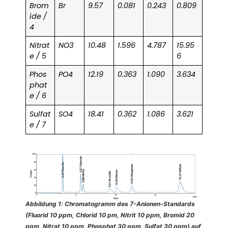
Brom
Br
9.57
0.081
0.243
0.809
ide /
4
Nitrat
NO3
10.48
1.596
4.787
15.95
e / 5
6
Phos
PO4
12.19
0.363
1.090
3.634
phat
e / 6
Sulfat
SO4
18.41
0.362
1.086
3.621
e / 7
Abbildung 1: Chromatogramm des 7-Anionen-Standards
(Fluorid 10 ppm, Chlorid 10 pm, Nitrit 10 ppm, Bromid 20
ppm, Nitrat 10 ppm, Phosphat 30 ppm, Sulfat 30 ppm) auf