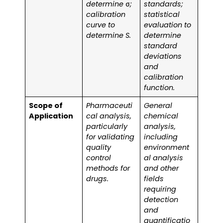
determine σ;
standards;
calibration
statistical
curve to
evaluation to
determine S.
determine
standard
deviations
and
calibration
function.
Scope of
Pharmaceuti
General
Application
cal analysis,
chemical
particularly
analysis,
for validating
including
quality
environment
control
al analysis
methods for
and other
drugs.
fields
requiring
detection
and
quantificatio