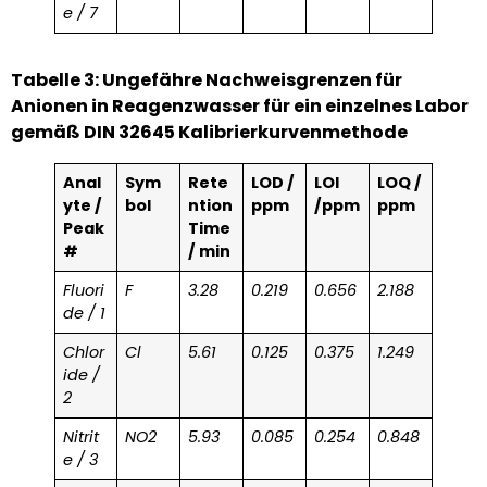
e / 7
Tabelle 3: Ungefähre Nachweisgrenzen für
Anionen in Reagenzwasser für ein einzelnes Labor
gemäß DIN 32645 Kalibrierkurvenmethode
Anal
Sym
Rete
LOD /
LOI
LOQ /
yte /
bol
ntion
ppm
/ppm
ppm
Peak
Time
#
/ min
Fluori
F
3.28
0.219
0.656
2.188
de / 1
Chlor
Cl
5.61
0.125
0.375
1.249
ide /
2
Nitrit
NO2
5.93
0.085
0.254
0.848
e / 3