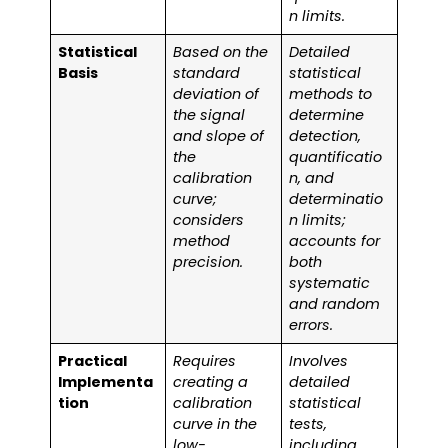
n limits.
Statistical
Based on the
Detailed
Basis
standard
statistical
deviation of
methods to
the signal
determine
and slope of
detection,
the
quantificatio
calibration
n, and
curve;
determinatio
considers
n limits;
method
accounts for
precision.
both
systematic
and random
errors.
Practical
Requires
Involves
Implementa
creating a
detailed
tion
calibration
statistical
curve in the
tests,
low-
including