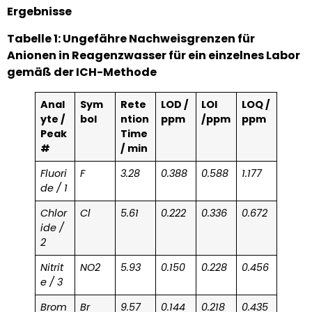
Ergebnisse
Tabelle 1: Ungefähre Nachweisgrenzen für
Anionen in Reagenzwasser für ein einzelnes Labor
gemäß der ICH-Methode
Anal
Sym
Rete
LOD /
LOI
LOQ /
yte /
bol
ntion
ppm
/ppm
ppm
Peak
Time
#
/ min
Fluori
F
3.28
0.388
0.588
1.177
de / 1
Chlor
Cl
5.61
0.222
0.336
0.672
ide /
2
Nitrit
NO2
5.93
0.150
0.228
0.456
e / 3
Brom
Br
9.57
0.144
0.218
0.435