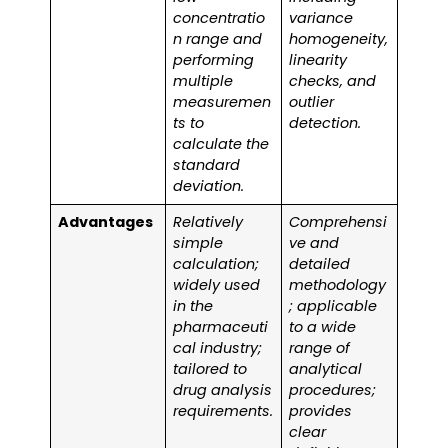
concentratio
variance
n range and
homogeneity,
performing
linearity
multiple
checks, and
measuremen
outlier
ts to
detection.
calculate the
standard
deviation.
Advantages
Relatively
Comprehensi
simple
ve and
calculation;
detailed
widely used
methodology
in the
; applicable
pharmaceuti
to a wide
cal industry;
range of
tailored to
analytical
drug analysis
procedures;
requirements.
provides
clear