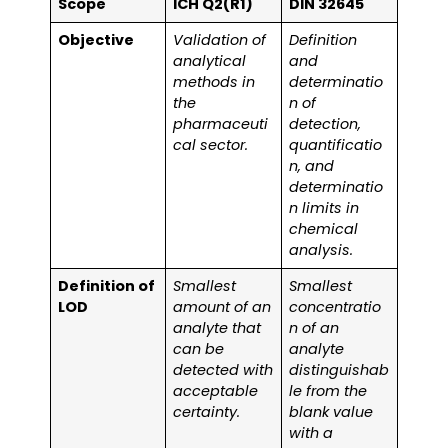
Scope
ICH Q2(R1)
DIN 32645
Objective
Validation of
Definition
analytical
and
methods in
determinatio
the
n of
pharmaceuti
detection,
cal sector.
quantificatio
n, and
determinatio
n limits in
chemical
analysis.
Definition of
Smallest
Smallest
LOD
amount of an
concentratio
analyte that
n of an
can be
analyte
detected with
distinguishab
acceptable
le from the
certainty.
blank value
with a