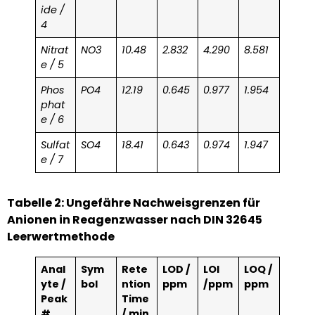
ide /
4
Nitrat
NO3
10.48
2.832
4.290
8.581
e / 5
Phos
PO4
12.19
0.645
0.977
1.954
phat
e / 6
Sulfat
SO4
18.41
0.643
0.974
1.947
e / 7
Tabelle 2: Ungefähre Nachweisgrenzen für
Anionen in Reagenzwasser nach DIN 32645
Leerwertmethode
Anal
Sym
Rete
LOD /
LOI
LOQ /
yte /
bol
ntion
ppm
/ppm
ppm
Peak
Time
#
/ min