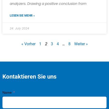
analyzers. Drawing a positive conclusion from
LESEN SIE MEHR »
24. July 2024
2
…
« Vorher
1
3
4
8
Weiter »
Kontaktieren Sie uns
Name